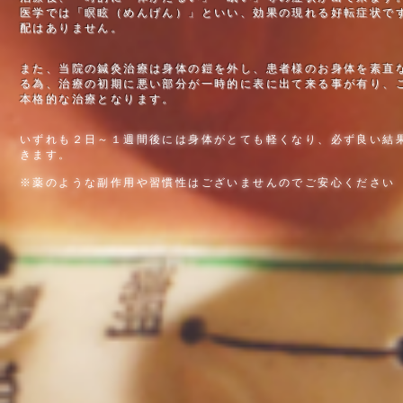
医学では「瞑眩（めんげん）」といい、効果の現れる好転症状で
配はありません。
また、当院の鍼灸治療は身体の鎧を外し、患者様のお身体を素直
る為、治療の初期に悪い部分が一時的に表に出て来る事が有り、
本格的な治療となります。
いずれも２日～１週間後には身体がとても軽くなり、必ず良い結
きます。
※薬のような副作用や習慣性はございませんのでご安心ください