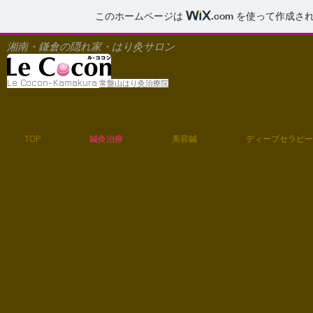
このホームページは
.com
を使って作成され
湘南・鎌倉の隠れ家・はり灸サロン
Le Cocon-Kamakura
常盤山はり灸治療院
TOP
鍼灸治療
美容鍼
ディープセラピー